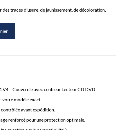
 des traces d'usure, de jaunissement, de décoloration,
nier
 V4 – Couvercle avec centreur Lecteur CD DVD
c votre modèle exact.
, contrôlée avant expédition.
age renforcé pour une protection optimale.
ne question sur la compatibilité ?