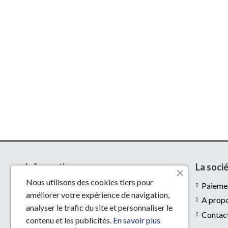
Informations
La soci
Nous utilisons des cookies tiers pour
Livraison
Paiemen
améliorer votre expérience de navigation,
Mentions légales
A prop
analyser le trafic du site et personnaliser le
Conditions d'utilisation
Contac
contenu et les publicités.
En savoir plus