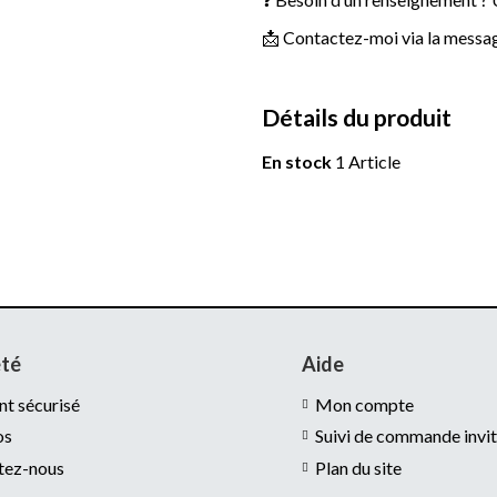
📩 Contactez-moi via la message
Détails du produit
En stock
1 Article
été
Aide
t sécurisé
Mon compte
os
Suivi de commande invi
tez-nous
Plan du site