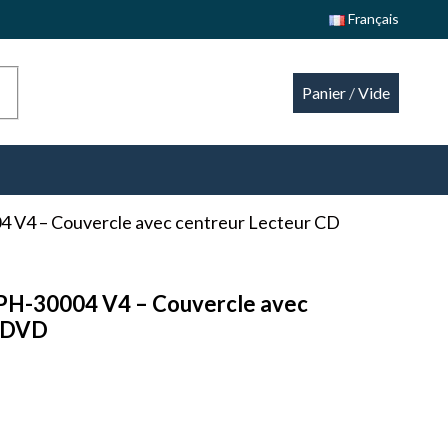
Français
Panier
/
Vide
4 V4 – Couvercle avec centreur Lecteur CD
CPH-30004 V4 – Couvercle avec
D DVD