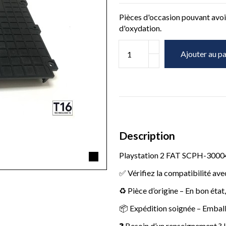
Pièces d'occasion pouvant avoir
d'oxydation.
Ajouter au pa
Description
Playstation 2 FAT SCPH-30004
✅ Vérifiez la compatibilité ave
♻️ Pièce d’origine – En bon état
📦 Expédition soignée – Emball
❓ Besoin d’un renseignement ? U