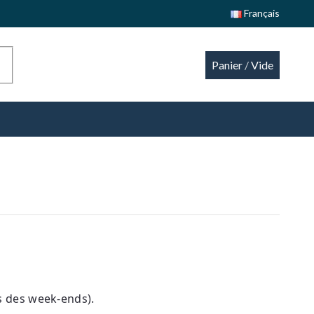
Français
Panier
/
Vide
s des week-ends).