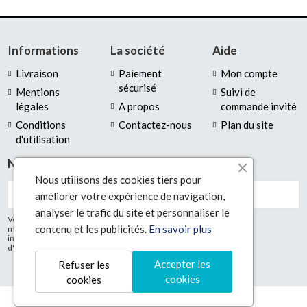
Informations
La société
Aide
Livraison
Paiement
Mon compte
sécurisé
Mentions
Suivi de
légales
A propos
commande invité
Conditions
Contactez-nous
Plan du site
d'utilisation
Newsletter
Nous utilisons des cookies tiers pour
améliorer votre expérience de navigation,
analyser le trafic du site et personnaliser le
Vous pouvez vous désinscrire à tout
contenu et les publicités.
En savoir plus
moment. Vous trouverez pour cela nos
informations de contact dans les conditions
d'utilisation du site.
Accepter les
Refuser les
cookies
cookies
© Technologic16 2025