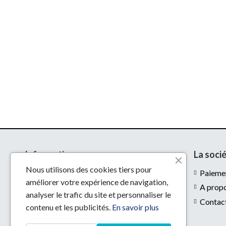
Informations
La soci
Nous utilisons des cookies tiers pour
Livraison
Paiemen
améliorer votre expérience de navigation,
Mentions légales
A prop
analyser le trafic du site et personnaliser le
Conditions d'utilisation
Contac
contenu et les publicités.
En savoir plus