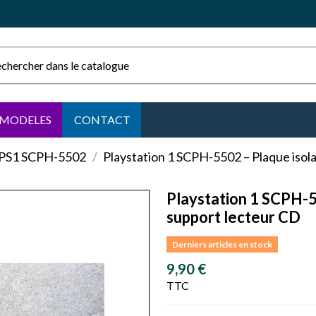
MODELES
CONTACT
PS1 SCPH-5502
Playstation 1 SCPH-5502 – Plaque isol
Playstation 1 SCPH-5
support lecteur CD
Derniers articles en stock
9,90 €
TTC