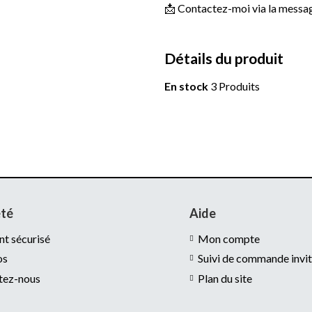
📩 Contactez-moi via la message
Détails du produit
En stock
3 Produits
été
Aide
t sécurisé
Mon compte
os
Suivi de commande invi
tez-nous
Plan du site