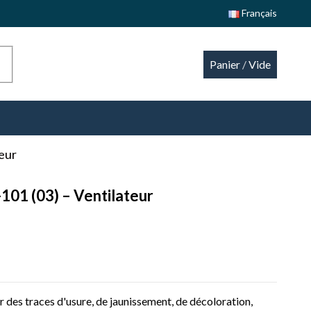
Français
Panier
/
Vide
eur
01 (03) – Ventilateur
 des traces d'usure, de jaunissement, de décoloration,