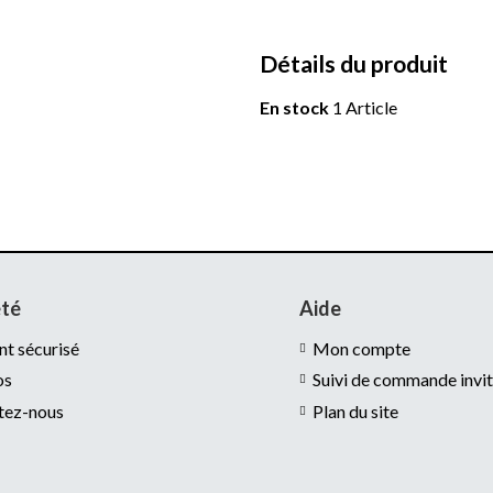
Détails du produit
En stock
1 Article
été
Aide
t sécurisé
Mon compte
os
Suivi de commande invi
tez-nous
Plan du site