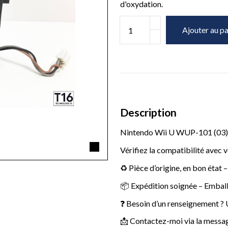
d'oxydation.
Ajouter au pa
Description
Nintendo Wii U WUP-101 (03) 
Vérifiez la compatibilité avec 
♻️ Pièce d’origine, en bon état 
📦 Expédition soignée – Emball
❓ Besoin d’un renseignement ? U
📩 Contactez-moi via la message