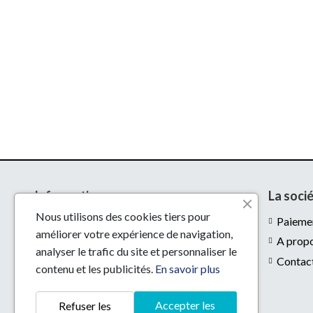
Informations
La soci
Nous utilisons des cookies tiers pour
Livraison
Paiemen
améliorer votre expérience de navigation,
Mentions légales
A prop
analyser le trafic du site et personnaliser le
Conditions d'utilisation
Contac
contenu et les publicités.
En savoir plus
Accepter les
Refuser les