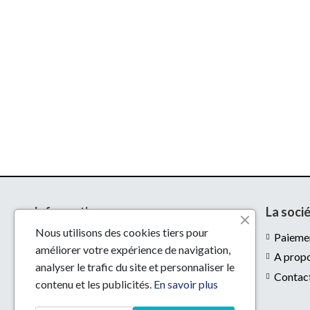
Informations
La soci
Nous utilisons des cookies tiers pour
Livraison
Paiemen
améliorer votre expérience de navigation,
Mentions légales
A prop
analyser le trafic du site et personnaliser le
Conditions d'utilisation
Contac
contenu et les publicités.
En savoir plus