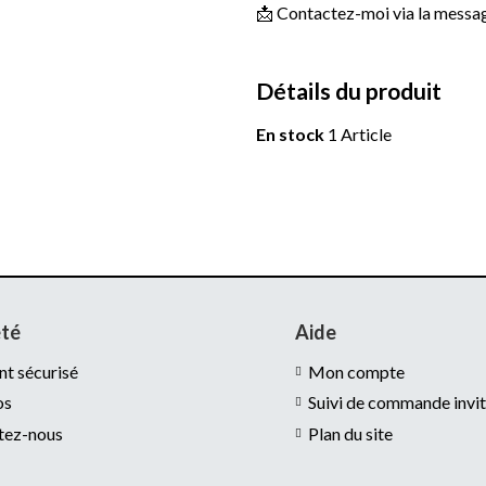
📩 Contactez-moi via la message
Détails du produit
En stock
1 Article
été
Aide
t sécurisé
Mon compte
os
Suivi de commande invi
tez-nous
Plan du site