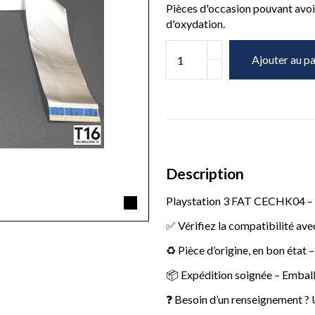
Pièces d'occasion pouvant avoir
d'oxydation.
Ajouter au pa
Description
Playstation 3 FAT CECHK04 – K
✅ Vérifiez la compatibilité ave
♻️ Pièce d’origine, en bon état 
📦 Expédition soignée – Emball
❓ Besoin d’un renseignement ? U