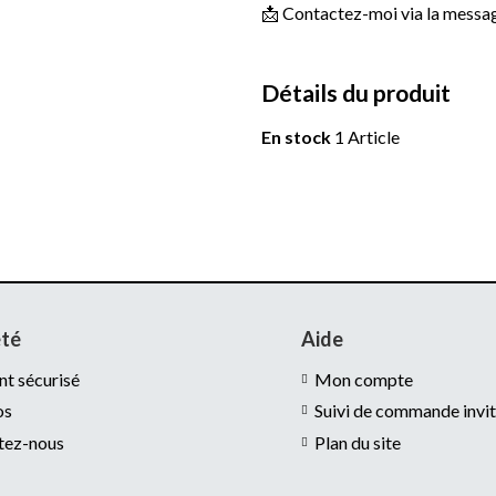
📩 Contactez-moi via la message
Détails du produit
En stock
1 Article
été
Aide
t sécurisé
Mon compte
os
Suivi de commande invi
tez-nous
Plan du site