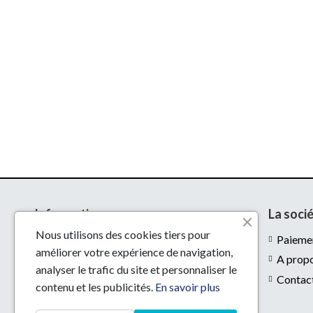
Informations
La soci
Nous utilisons des cookies tiers pour
Livraison
Paiemen
améliorer votre expérience de navigation,
Mentions légales
A prop
analyser le trafic du site et personnaliser le
Conditions d'utilisation
Contac
contenu et les publicités.
En savoir plus