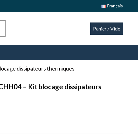
Français
Panier
/
Vide
locage dissipateurs thermiques
CHH04 – Kit blocage dissipateurs