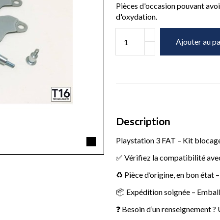
Pièces d'occasion pouvant avoir
d'oxydation.
Ajouter au pa
Description
Playstation 3 FAT – Kit bloc
✅ Vérifiez la compatibilité av
♻️ Pièce d’origine, en bon état
📦 Expédition soignée – Embal
❓ Besoin d’un renseignement ? 