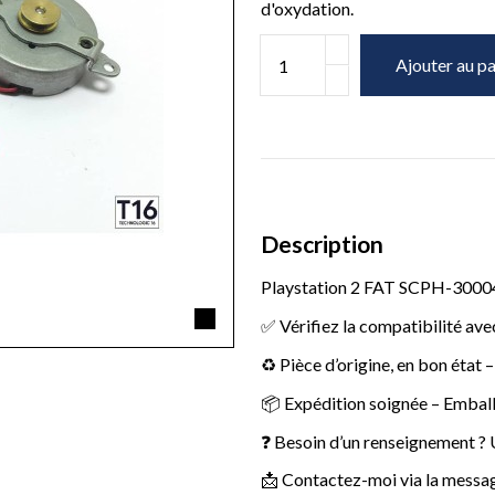
d'oxydation.
Ajouter au pa
Description
Playstation 2 FAT SCPH-30004
✅ Vérifiez la compatibilité ave
♻️ Pièce d’origine, en bon état 
📦 Expédition soignée – Emball
❓ Besoin d’un renseignement ? U
📩 Contactez-moi via la message