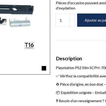
Pièces d'occasion pouvant avoir
d'oxydation.
Ajouter au pa
Description
Playstation PS2 Slim SCPH-700
✅ Vérifiez la compatibilité ave
♻️ Pièce d’origine, en bon état 
📦 Expédition soignée – Emball
❓ Besoin d’un renseignement ? U