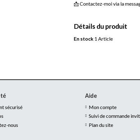
📩 Contactez-moi via la message
Détails du produit
En stock
1 Article
été
Aide
t sécurisé
Mon compte
os
Suivi de commande invi
tez-nous
Plan du site