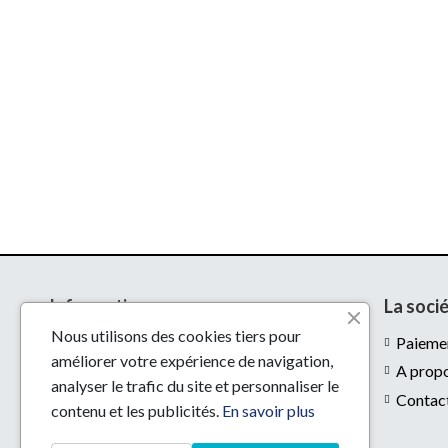
Informations
La soci
Nous utilisons des cookies tiers pour
Livraison
Paiemen
améliorer votre expérience de navigation,
Mentions légales
A prop
analyser le trafic du site et personnaliser le
Conditions d'utilisation
Contac
contenu et les publicités.
En savoir plus